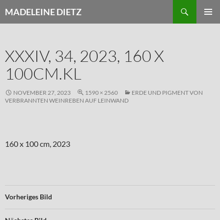
Zum
Suchen
MADELEINE DIETZ
Inhalt
PRIMÄR
springen
MENÜ
XXXIV, 34, 2023, 160 X
100CM.KL
NOVEMBER 27, 2023
1590 × 2560
ERDE UND PIGMENT VON
VERBRANNTEN WEINREBEN AUF LEINWAND
160 x 100 cm, 2023
Vorheriges Bild