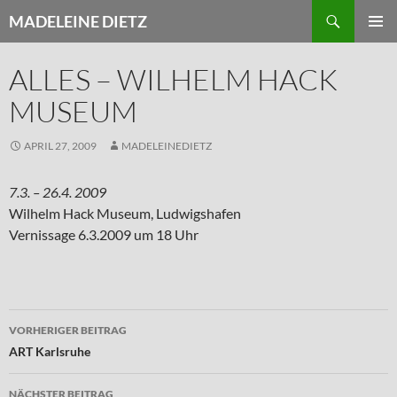
Zum
Suchen
MADELEINE DIETZ
Inhalt
PRIMÄR
springen
MENÜ
ALLES – WILHELM HACK
MUSEUM
APRIL 27, 2009
MADELEINEDIETZ
7.3. – 26.4. 2009
Wilhelm Hack Museum, Ludwigshafen
Vernissage 6.3.2009 um 18 Uhr
Beitragsnavigation
VORHERIGER BEITRAG
ART Karlsruhe
NÄCHSTER BEITRAG