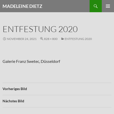
Zum
Suchen
MADELEINE DIETZ
Inhalt
PRIMÄR
springen
MENÜ
ENTFESTUNG 2020
NOVEMBER 24, 2021
828 × 800
ENTFESTUNG 2020
Galerie Franz Swetec, Düsseldorf
Vorheriges Bild
Nächstes Bild