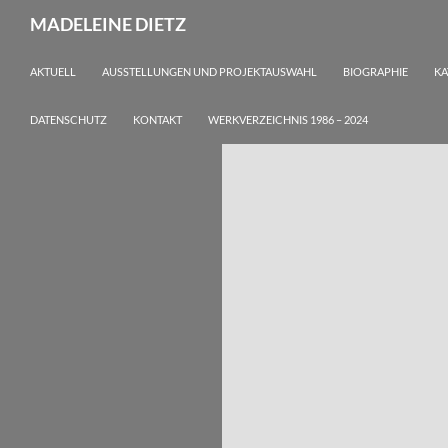
Zum
Suchen
MADELEINE DIETZ
Inhalt
springen
AKTUELL
AUSSTELLUNGEN UND PROJEKTAUSWAHL
BIOGRAPHIE
KA
DATENSCHUTZ
KONTAKT
WERKVERZEICHNIS 1986 – 2024