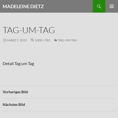
Zum
Suchen
MADELEINE DIETZ
Inhalt
PRIMÄR
springen
MENÜ
TAG-UM-TAG
MÄRZ 7, 2015
1000 × 581
TAG-UM-TAG
Detail Tag um Tag
Vorheriges Bild
Nächstes Bild